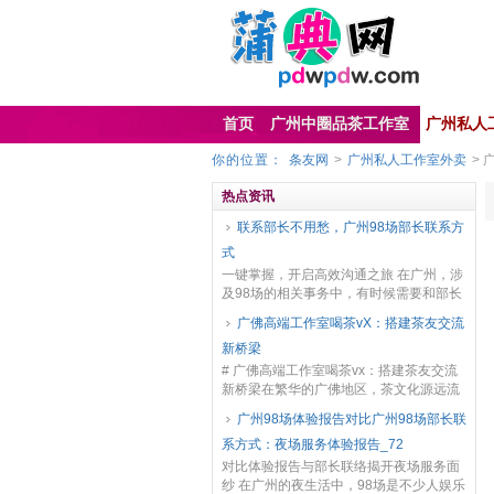
首页
广州中圈品茶工作室
广州私人
你的位置：
条友网
>
广州私人工作室外卖
> 
热点资讯
联系部长不用愁，广州98场部长联系方
式
一键掌握，开启高效沟通之旅 在广州，涉
及98场的相关事务中，有时候需要和部长
们取得联系，这让不少人犯了难。其实，
广佛高端工作室喝茶vX：搭建茶友交流
掌握正确的途径，联系部长并非难事。 首
新桥梁
先，可以通...
# 广佛高端工作室喝茶vx：搭建茶友交流
新桥梁在繁华的广佛地区，茶文化源远流
长且不断发展创新。如今，广佛高端工作
广州98场体验报告对比广州98场部长联
室通过微信（vx）这一便捷的社交工具，
系方式：夜场服务体验报告_72
为茶友们搭...
对比体验报告与部长联络揭开夜场服务面
纱 在广州的夜生活中，98场是不少人娱乐