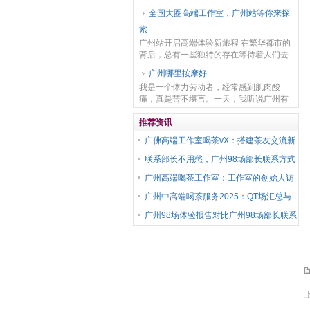
消遣的选择。今天我们就来深入探讨广州
全国大圈高端工作室，广州站等你来探
98场的体验报告，以及与之相关的部长联
索
系方式背后...
广州站开启高端体验新旅程 在繁华都市的
背后，总有一些独特的存在等待着人们去
发现。全国大圈高端工作室，以其卓越的
广州哪里按摩好
品质和独特的魅力，在行业中独树一帜。
我是一个体力劳动者，经常感到肌肉酸
而广州站，更是...
痛，真是苦不堪言。一天，我听说广州有
一个地方按摩技术非常出众，于是我决定
亲自去体验一下。 我来到了广州市中心的
推荐资讯
一家按摩店，店内...
广佛高端工作室喝茶vX：搭建茶友交流新
桥梁
联系部长不用愁，广州98场部长联系方式
‌广州高端喝茶工作室‌：工作室的创始人访
谈
广州中高端喝茶服务2025：QT场汇总与
广佛高端茶WX生态
广州98场体验报告对比广州98场部长联系
方式：夜场服务体验报告_72